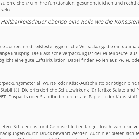
 zu erreichen? Um ihre funktionalen, gesundheitlichen und rechtl
 sein.
 Haltbarkeitsdauer ebenso eine Rolle wie die Konsist
ne ausreichend reißfeste hygienische Verpackung, die ein optimale
lange knusprig. Die klassische Verpackung ist der Faltenbeutel aus 
glicht eine gute Luftzirkulation. Dabei finden Folien aus PP, PE od
Verpackungsmaterial. Wurst- oder Käse-Aufschnitte benötigen eine 
tabilität. Die erforderliche Schutzwirkung für fertige Salate und 
 PET. Doypacks oder Standbodenbeutel aus Papier- oder Kunststoff-
eten. Schalenobst und Gemüse bleiben länger frisch, wenn sie vor
hädigungen durch Druck bewahrt werden. Auch hier bieten sich fe