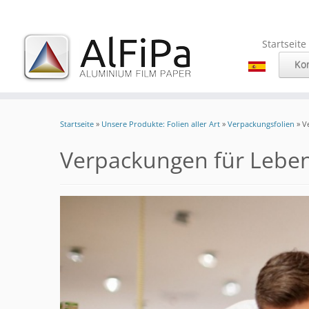
Startseite
Ko
Zum
Inhalt
Startseite
»
Unsere Produkte: Folien aller Art
»
Verpackungsfolien
»
V
springen
Verpackungen für Leben