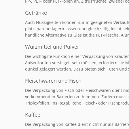
PP-, PET- oder PET-Folien an. Zitrusfrüchte, Zwiebel 
Getränke
Auch Flüssigkeiten können nur in geeigneten Verkau
platzsparend lagern lassen und gleichzeitig leicht s
handliche Alternative zu Glas ist die PET-Flasche. A
Würzmittel und Pulver
Die wichtigste Funktion einer Verpackung von Kräut
Außenkanten versiegelt sein müssen, erfordern sie M
dunkel gelagert werden. Dazu bieten sich Tüten und
Fleischwaren und Fisch
Die Verpackung von Fisch oder Fleischwaren dient nic
vorkommenden Bakterien zu hemmen. Zudem muss das M
Triplexfolien) ins Regal. Rohe Fleisch- oder Fischpro
Kaffee
Die Verpackung von Kaffee dient nicht nur als Barri