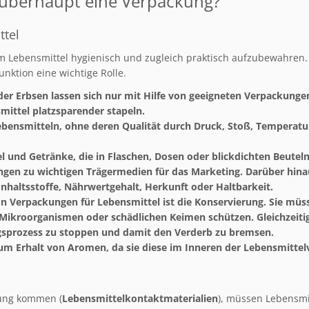
überhaupt eine Verpackung?
ttel
 Lebensmittel hygienisch und zugleich praktisch aufzubewahren. 
ktion eine wichtige Rolle.
der Erbsen lassen sich nur mit Hilfe von geeigneten Verpackung
mittel platzsparender stapeln.
ebensmitteln, ohne deren Qualität durch Druck, Stoß, Temperatur 
l und Getränke, die in Flaschen, Dosen oder blickdichten Beuteln 
ngen zu wichtigen Trägermedien für das Marketing. Darüber hin
nhaltsstoffe, Nährwertgehalt, Herkunft oder Haltbarkeit.
on Verpackungen für Lebensmittel ist die Konservierung. Sie müs
n, Mikroorganismen oder schädlichen Keimen schützen. Gleichzei
gsprozess zu stoppen und damit den Verderb zu bremsen.
m Erhalt von Aromen, da sie diese im Inneren der Lebensmittel
rung kommen (
Lebensmittelkontaktmaterialien
), müssen Lebensmi