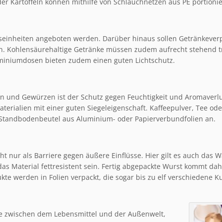
oder Kartoffeln können mithilfe von Schlauchnetzen aus PE portioni
fseinheiten angeboten werden. Darüber hinaus sollen Getränkever
ein. Kohlensäurehaltige Getränke müssen zudem aufrecht stehend t
luminiumdosen bieten zudem einen guten Lichtschutz.
ern und Gewürzen ist der Schutz gegen Feuchtigkeit und Aromaver
aterialien mit einer guten Siegeleigenschaft. Kaffeepulver, Tee 
 Standbodenbeutel aus Aluminium- oder Papierverbundfolien an.
ht nur als Barriere gegen äußere Einflüsse. Hier gilt es auch das
aterial fettresistent sein. Fertig abgepackte Wurst kommt dahe
dukte werden in Folien verpackt, die sogar bis zu elf verschiedene 
ere zwischen dem Lebensmittel und der Außenwelt,