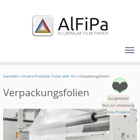
Zum
Inhalt
❤️
Startseite
»
Unsere Produkte: Folien aller Art
»
Verpackungsfolien
springen
Verpackungsfolien
Gut gemacht!
Nun zur Umsetzung
Ihres Projekts!