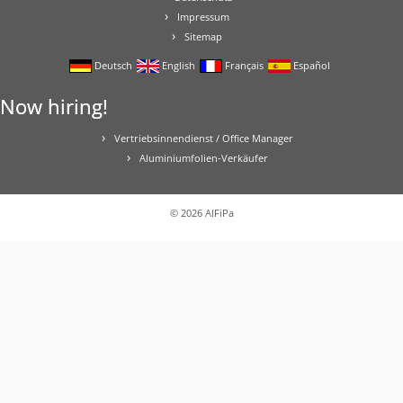
Impressum
Sitemap
Deutsch
English
Français
Español
Now hiring!
Vertriebsinnendienst / Office Manager
Aluminiumfolien-Verkäufer
© 2026
AlFiPa